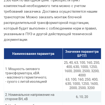
2500 кВА по выгодной цене. Приобрести пункт
комплектный необходимого типа можно с учетом
требований заказчика. Доставка осуществляется нашим
транспортом. Можно заказать монтаж блочной
распределительной трансформаторной подстанции,
который будет выполнен с соблюдением норм и правил,
указанным в ПУЭ и другой действующей технической
документации.
Значение параметра
Наименование параметра
БРТП
25; 40; 63; 100; 160; 250;
400; 630; 1000; 1250;
1. Мощность силового
1600; 2000; 2500; 3200;
трансформатора, кВА:
4000
- масляного герметичного;
63; 100; 160; 250; 400;
- сухого с литой изоляцией
630; 1000; 1250; 1600;
2000; 2500; 3200
2. Номинальное напряжение на
6; 10; 20
стороне ВН, кВ