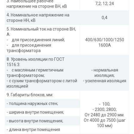
3. Наибольшее рабочее
7,2; 12; 24
напряжение на стороне ВН, кВ
4. Номинальное напряжение на
0,4
стороне НН, кВ
5. Номинальный ток на стороне ВН,
А:
- для присоединения линий;
400/630/1000/1250
- для присоединения
1600А
трансформатора
8. Уровень изоляции по ГОСТ
1516.3:
- с масляным герметичным
- нормальная
трансформатором;
изоляция;
- с сухим трансформатором с литой
- усиленная изоляция
изоляцией
9. Габариты блоков, мм:
- толщина наружных стен;
- 100;
- 2300; 2800;
- ширина внутри помещения;
От 2480 до 2900 мм.
От 4000 до 7500 (шаг
- высота внутри помещения;
100 мм)
- длина внутри помещения