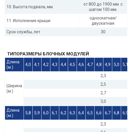
от 800 до 1900 мм. с
10. Высота подвала, мм.
шагом 100 мм.
односкатная/
11. Исполнение крыши
двускатная
Срок службы, лет
30
ТИПОРАЗМЕРЫ БЛОЧНЫХ МОДУЛЕЙ
Длина
4,0
4,1
4,2
4,3
4,4
4,5
4,6
4,7
4,8
4,9
5,0
5,1
(м.)
2,3
2,5
Ширина
(м.)
2,7
3,0
Длина
5,8
5,9
6,0
6,1
6,2
6,3
6,4
6,5
6,6
6,7
6,8
6,9
(м.)
2,3