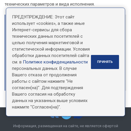
технических параметров и вида исполнения.
ПРЕДУПРЕЖДЕНИЕ: Этот сайт
использует «cookies», а также иные
Нужна консультация?
Интернет-сервисы для сбора
технических данных посетителей с
Свяжитесь с нашими менеджерами, чтобы узнать
целью получения маркетинговой и
стоимость и сроки выполнения заказа, получить
статистической информации. Условия
техническую консультацию и любую другую
обработки данных посетителей сайта
помощь.
см. в
Политике конфиденциальности
ПРИНЯТЬ
персональных данных. В случае
ЗАДАТЬ ВОПРОС
Вашего отказа от продолжения
работы с сайтом нажмите "Не
согласен(на)". Для подтверждения
Вашего согласия на обработку
данных на указанных выше условиях
нажмите "Согласен(на)".
Информация, размещенная на сайте, не является офертой