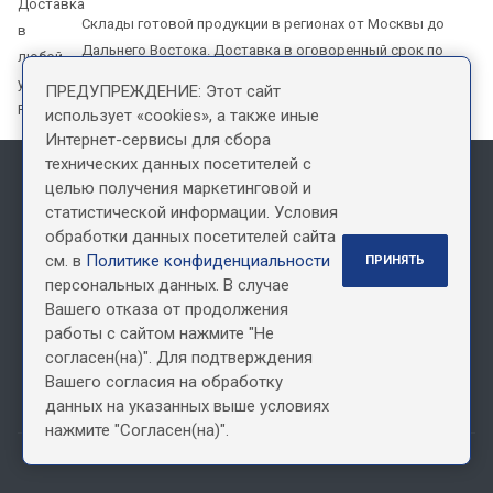
Склады готовой продукции в регионах от Москвы до
Дальнего Востока. Доставка в оговоренный срок по
всей территории РФ
ПРЕДУПРЕЖДЕНИЕ: Этот сайт
использует «cookies», а также иные
Интернет-сервисы для сбора
технических данных посетителей с
целью получения маркетинговой и
Информация, размещенная на сайте, не является офертой
статистической информации. Условия
обработки данных посетителей сайта
см. в
Политике конфиденциальности
ПРИНЯТЬ
Наши контакты
персональных данных. В случае
Пн. – Пт.: с 9:00 до 18:00
Вашего отказа от продолжения
+7 (495) 150 72 22
+7 (800) 500 49 69
работы с сайтом нажмите "Не
звонок бесплатный
согласен(на)". Для подтверждения
Москва, ул. Подольских курсантов, д. 3, стр. 2
Вашего согласия на обработку
данных на указанных выше условиях
office@epatrade.ru
нажмите "Согласен(на)".
© 2026 Все права защищены.
Политика конфиденциальности