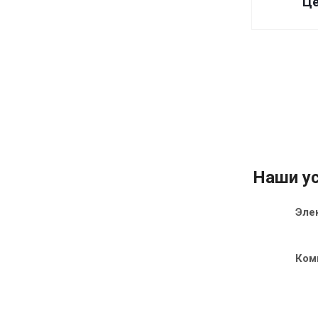
Це
Наши ус
Эле
Ком