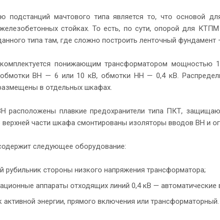
ю подстанций мачтового типа является то, что основой дл
 железобетонных стойках. То есть, по сути, опорой для КТП
анного типа там, где сложно построить ленточный фундамент —
 комплектуется понижающим трансформатором мощностью 10
обмотки ВН — 6 или 10 кВ, обмотки НН — 0,4 кВ. Распредел
размещены в отдельных шкафах.
Н расположены плавкие предохранители типа ПКТ, защища
В верхней части шкафа смонтированы изоляторы вводов ВН и ог
одержит следующее оборудование:
й рубильник стороны низкого напряжения трансформатора;
ационные аппараты отходящих линий 0,4 кВ — автоматические 
к активной энергии, прямого включения или трансформаторный.