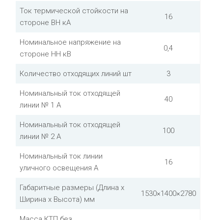
Ток термической стойкости на
16
стороне ВН кА
Номинальное напряжение на
0,4
стороне НН кВ
Количество отходящих линий шт
3
Номинальный ток отходящей
40
линии № 1 А
Номинальный ток отходящей
100
линии № 2 А
Номинальный ток линии
16
уличного освещения А
Габаритные размеры (Длина х
1530×1400×2780
Ширина х Высота) мм
Масса КТП без