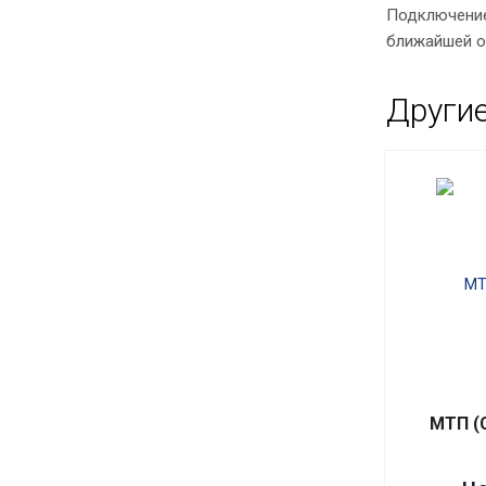
Подключени
ближайшей о
Други
МТП (