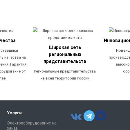
ачества
Инновацио
Широкая сеть
оставщики
Новейш
региональных
ль качества на
производст
представительств
ения. Гарантия
высоко
Региональные представительства
орудование от
обо
на всей территории России
лее.
Услуги
Электрооборудование на
заказ