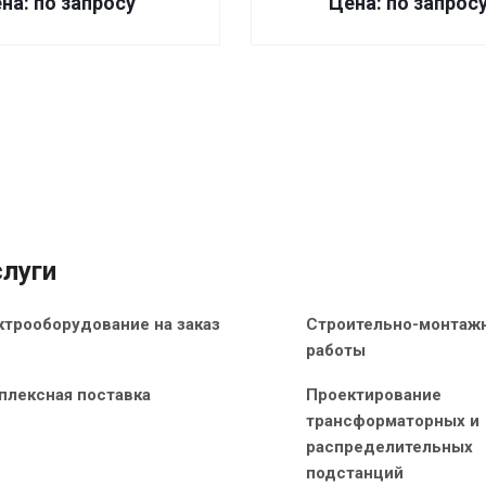
на: по запросу
Цена: по запрос
луги
ктрооборудование на заказ
Строительно-монтаж
работы
плексная поставка
Проектирование
трансформаторных и
распределительных
подстанций