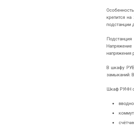
Особенность
крепится на
подстанции д
Подстанция
Напряжение 
напряжения 
В шкафу РУВ
замыканий. 
Шкаф РУНН с
вводно
коммут
счётчи