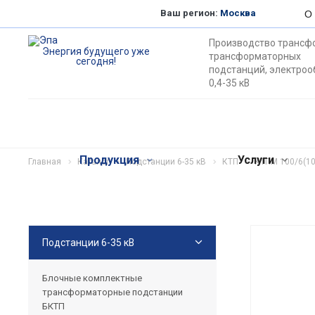
Ваш регион:
Москва
О
Производство трансф
Энергия будущего уже
трансформаторных
сегодня!
подстанций, электро
0,4-35 кВ
Продукция
Услуги
Главная
Каталог
Подстанции 6-35 кВ
КТП
КТПМ 100/6(10
Подстанции 6-35 кВ
Блочные комплектные
трансформаторные подстанции
БКТП