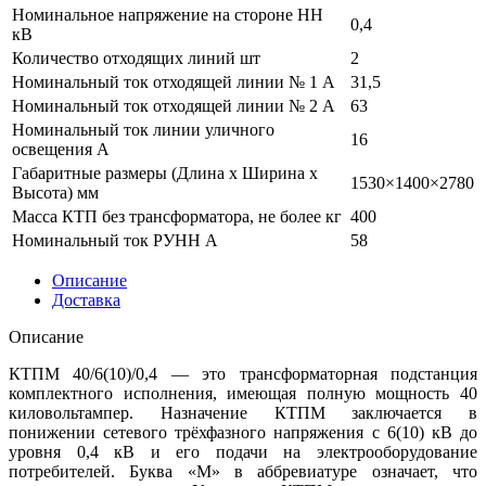
Номинальное напряжение на стороне НН
0,4
кВ
Количество отходящих линий шт
2
Номинальный ток отходящей линии № 1 А
31,5
Номинальный ток отходящей линии № 2 А
63
Номинальный ток линии уличного
16
освещения А
Габаритные размеры (Длина х Ширина х
1530×1400×2780
Высота) мм
Масса КТП без трансформатора, не более кг
400
Номинальный ток РУНН А
58
Описание
Доставка
Описание
КТПМ 40/6(10)/0,4 — это трансформаторная подстанция
комплектного исполнения, имеющая полную мощность 40
киловольтампер. Назначение КТПМ заключается в
понижении сетевого трёхфазного напряжения с 6(10) кВ до
уровня 0,4 кВ и его подачи на электрооборудование
потребителей. Буква «М» в аббревиатуре означает, что