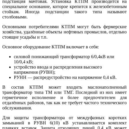
подстанция мачтовая. Установка КТПМ производится на
специальное основание, которое крепится к железобетонным
стойкам. Иногда подстанции такого типа называют
столбовыми.
Основными потребителями КТПМ могут быть фермерские
хозяйства, удалённые объекты нефтяных промыслов, отдельно
стоящие усадьбы и т.п.
Основное оборудование КТПМ включает в себя:
силовой понижающий трансформатор 6/0,4кВ или
10/0,4 кВ;
устройство ввода и распределения высокого
напряжения (РУВН);
РУНН — распредустройство на напряжение 0,4 кВ.
В состав КТПМ может входить маслонаполненный
трансформатор типа ТМ или ТМГ. Последний из них имеет
герметичное исполнение и более предпочтителен для
отдалённых районов, так как не требует частого технического
обслуживания.
Для защиты трансформатора от междуфазных коротких
замыканий в РУВН 6(10) кВ устанавливается комплект
плавких вставок. Защита отходящих линий 0,4 кВ может