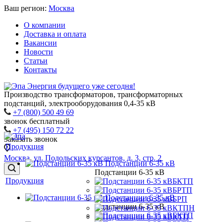
Ваш регион:
Москва
О компании
Доставка и оплата
Вакансии
Новости
Статьи
Контакты
Энергия будущего уже сегодня!
Производство трансформаторов, трансформаторных
подстанций, электрооборудования 0,4-35 кВ
+7 (800) 500 49 69
звонок бесплатный
+7 (495) 150 72 22
Заказать звонок
Продукция
Москва, ул. Подольских курсантов, д. 3, стр. 2
Подстанции 6-35 кВ
Подстанции 6-35 кВ
Продукция
БКТП
БРТП
Подстанции 6-35 кВ
БРП
Подстанции 6-35 кВ
КТПН
БКТП
КТП