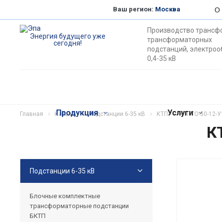
Ваш регион:
Москва
О
Производство трансф
Энергия будущего уже
трансформаторных
сегодня!
подстанций, электро
0,4-35 кВ
Продукция
Услуги
Главная
Каталог
Подстанции 6-35 кВ
КТП
КТПТО-50-12-У
К
Подстанции 6-35 кВ
Блочные комплектные
трансформаторные подстанции
БКТП