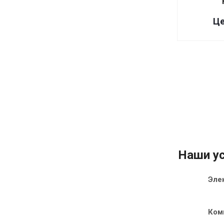
Це
Наши ус
Эле
Ком