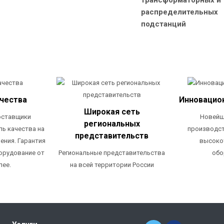
распределительных
подстанций
ачества
Инновацио
Широкая сеть
оставщики
Новейш
региональных
ль качества на
производст
представительств
ения. Гарантия
высоко
Региональные представительства
орудование от
обо
на всей территории России
лее.