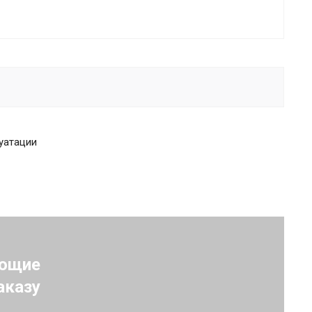
уатации
ующие
аказу