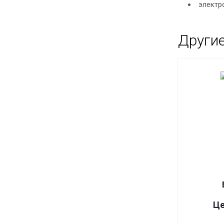
электр
Други
Це