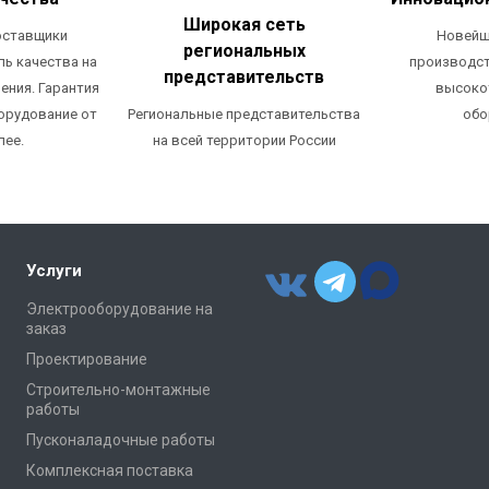
Широкая сеть
оставщики
Новейш
региональных
ль качества на
производст
представительств
ения. Гарантия
высоко
Региональные представительства
орудование от
обо
на всей территории России
лее.
Услуги
Электрооборудование на
заказ
Проектирование
Строительно-монтажные
работы
Пусконаладочные работы
Комплексная поставка