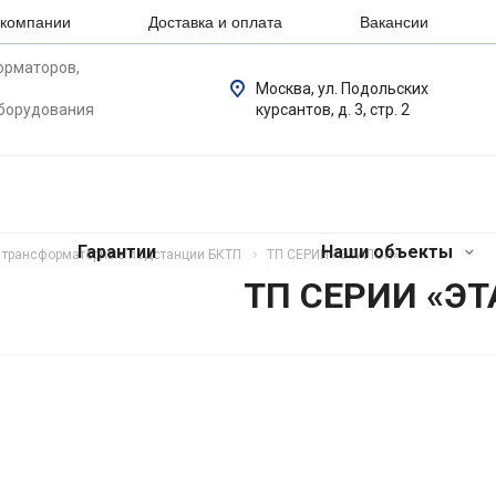
 компании
Доставка и оплата
Вакансии
орматоров,
Москва, ул. Подольских
оборудования
курсантов, д. 3, стр. 2
Гарантии
Наши объекты
 трансформаторные подстанции БКТП
ТП СЕРИИ «ЭТАЛОН»
ТП СЕРИИ «Э