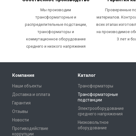
Мы производим
Проверенные п
трансформаторные и
материалов. Контро
распределительные подстанции,
всех этапах изготовл
трансформаторы и
на производимое об
коммутационное оборудование
3 лет и бо
среднего и низкого напряжения
Компания
Каталог
Наши объекты
Трансформаторы
Доставка и оплата
Трансформаторные
подстанции
Гарантия
Электрооборудование
Отзывы
среднего напряжения
Новости
Низковольтное
оборудование
Противодействие
коррупции