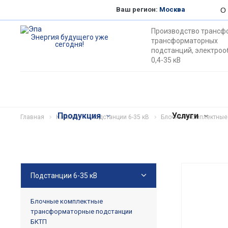
Ваш регион:
Москва
О
Производство трансф
Энергия будущего уже
трансформаторных
сегодня!
подстанций, электро
0,4-35 кВ
Продукция
Услуги
Главная
Каталог
Подстанции 6-35 кВ
Блочные комплектные
Подстанции 6-35 кВ
Блочные комплектные
трансформаторные подстанции
БКТП