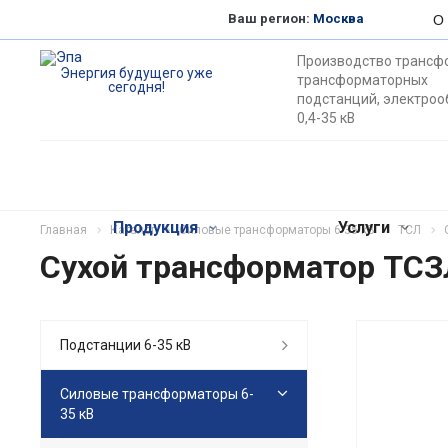
Ваш регион:
Москва
О
Производство трансф
Энергия будущего уже
трансформаторных
сегодня!
подстанций, электро
0,4-35 кВ
Продукция
Услуги
Главная
Каталог
Силовые трансформаторы 6-35 кВ
ТСЛ
Сухой трансформатор ТСЗ
Подстанции 6-35 кВ
Силовые трансформаторы 6-
35 кВ