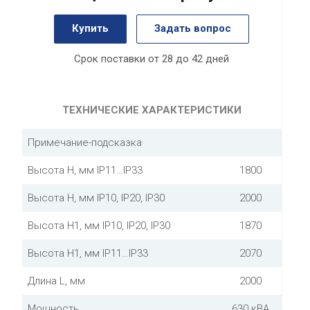
Купить
Задать вопрос
Срок поставки от 28 до 42 дней
ТЕХНИЧЕСКИЕ ХАРАКТЕРИСТИКИ
Примечание-подсказка
Высота Н, мм IP11…IP33
1800
Высота Н, мм IP10, IP20, IP30
2000
Высота Н1, мм IP10, IP20, IP30
1870
Высота Н1, мм IP11…IP33
2070
Длина L, мм
2000
Мощность
630 кВА