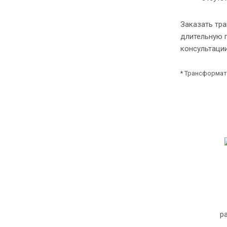
Заказать тр
длительную 
консультации
* Трансформат
р