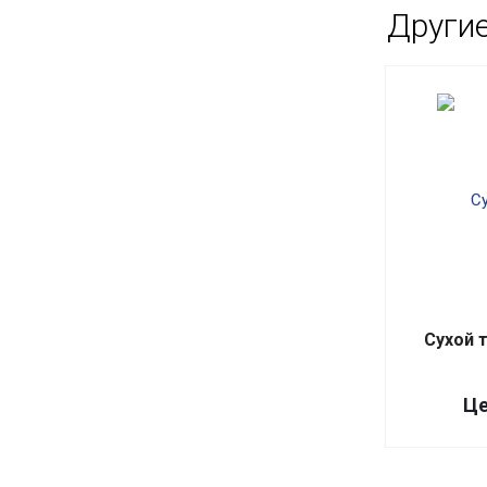
Други
Сухой 
Це