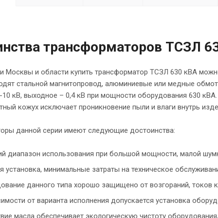
инства трансформаторов ТСЗЛ 6
ии Москвы и области купить трансформатор ТСЗЛ 630 кВА мо
ходят стальной магнитопровод, алюминиевые или медные обмот
-10 кВ, выходное – 0,4 кВ при мощности оборудования 630 кВ
тный кожух исключает проникновение пыли и влаги внутрь изде
оры данной серии имеют следующие достоинства:
й диапазон использования при большой мощности, малой шумно
я установка, минимальные затраты на техническое обслуживани
ование данного типа хорошо защищено от возгораний, токов к
симости от варианта исполнения допускается установка оборуд
твие масла обеспечивает экологическую чистоту оборудования