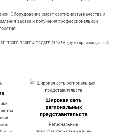
нии. Оборудование имеет сертификаты качества и
рмления заказа и получения профессиональной
приятия.
ЗП, ТСЗГЛ, ТСЗГЛФ, ТСДЗГЛ 630 кВА других производителей.
ва
Широкая сеть
щики
региональных
чества
представительств
ения.
Региональные
имое
представительства на всей
 более.