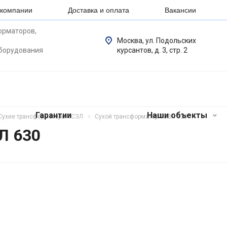
 компании
Доставка и оплата
Вакансии
орматоров,
Москва, ул. Подольских
оборудования
курсантов, д. 3, стр. 2
Гарантии
Наши объекты
Сухие трансформаторы ТСЗЛ
Сухой трансформатор ТСЗЛ 630
Л 630