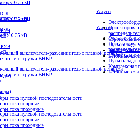
аторы 6-35 кВ
Услуги
ТСЛ
аторы 6-35 кВ
е РУ 6-35 кВ
Электрооборуд
Услуги
Проектирован
ТСЛ
КРУЭ
распределите
е РУ 6-35 кВ
 кВ
Электрооборуд
Строительно-
Проектирован
Пусконаладоч
КРУЭ
распределите
Комплексная п
 кВ
кальный выключатель-разъединитель с плавкой вставкой
Строительно-
Бетонные корп
чатели нагрузки ВНВР
Пусконаладоч
Комплексная п
кальный выключатель-разъединитель с плавкой вставкой
Бетонные корп
чатели нагрузки ВНВР
воды)
а
воды)
а
оры тока нулевой последовательности
оры тока опорные
оры тока проходные
оры тока нулевой последовательности
оры тока опорные
оры тока проходные