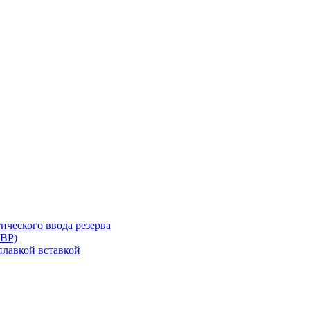
ического ввода резерва
АВР)
плавкой вставкой