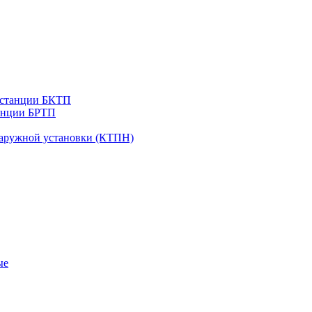
дстанции БКТП
анции БРТП
наружной установки (КТПН)
ые