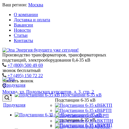
Ваш регион:
Москва
О компании
Доставка и оплата
Вакансии
Новости
Статьи
Контакты
Энергия будущего уже сегодня!
Производство трансформаторов, трансформаторных
подстанций, электрооборудования 0,4-35 кВ
+7 (800) 500 49 69
звонок бесплатный
+7 (495) 150 72 22
Заказать звонок
Продукция
Москва, ул. Подольских курсантов, д. 3, стр. 2
Подстанции 6-35 кВ
Подстанции 6-35 кВ
Продукция
БКТП
БРТП
Подстанции 6-35 кВ
БРП
Подстанции 6-35 кВ
КТПН
БКТП
КТП