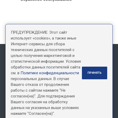
ПРЕДУПРЕЖДЕНИЕ: Этот сайт
использует «cookies», а также иные
Интернет-сервисы для сбора
технических данных посетителей с
целью получения маркетинговой и
Информация, размещенная на сайте, не является офертой
статистической информации. Условия
обработки данных посетителей сайта
см. в
Политике конфиденциальности
ПРИНЯТЬ
Наши контакты
персональных данных. В случае
Пн. – Пт.: с 9:00 до 18:00
Вашего отказа от продолжения
+7 (495) 150 72 22
+7 (800) 500 49 69
работы с сайтом нажмите "Не
звонок бесплатный
согласен(на)". Для подтверждения
Москва, ул. Подольских курсантов, д. 3, стр. 2
Вашего согласия на обработку
данных на указанных выше условиях
office@epatrade.ru
нажмите "Согласен(на)".