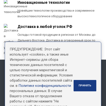
Инновационные технологии
Новейшие технологии производства и современное
высокотехнологичное оборудование
Доставка в любой уголок РФ
Склады готовой продукции в регионах от Москвы до
Дальнего Востока. Доставка в оговоренный срок по
всей территории РФ
ПРЕДУПРЕЖДЕНИЕ: Этот сайт
использует «cookies», а также иные
Интернет-сервисы для сбора
технических данных посетителей с
целью получения маркетинговой и
Информация, размещенная на сайте, не является офертой
статистической информации. Условия
обработки данных посетителей сайта
см. в
Политике конфиденциальности
ПРИНЯТЬ
Наши контакты
персональных данных. В случае
Пн. – Пт.: с 9:00 до 18:00
Вашего отказа от продолжения
+7 (495) 150 72 22
+7 (800) 500 49 69
работы с сайтом нажмите "Не
звонок бесплатный