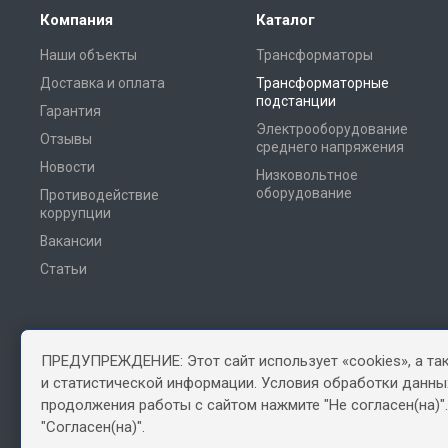
Компания
Каталог
Наши объекты
Трансформаторы
Доставка и оплата
Трансформаторные
подстанции
Гарантия
Электрооборудование
Отзывы
среднего напряжения
Новости
Низковольтное
оборудование
Противодействие
коррупции
Вакансии
Статьи
ПРЕДУПРЕЖДЕНИЕ: Этот сайт использует «cookies», а та
Информация, размещенная на сайте, не является офертой
и статистической информации. Условия обработки данных
продолжения работы с сайтом нажмите "Не согласен(на)"
"Согласен(на)".