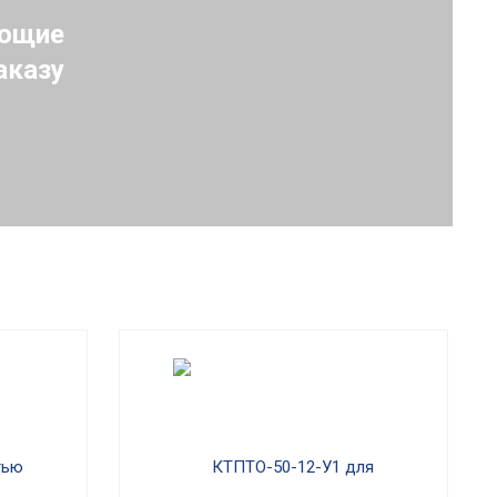
ующие
аказу