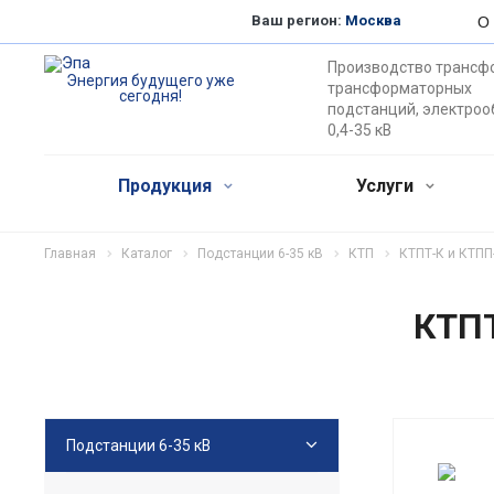
Ваш регион:
Москва
О
Производство трансф
Энергия будущего уже
трансформаторных
сегодня!
подстанций, электро
0,4-35 кВ
Продукция
Услуги
Главная
Каталог
Подстанции 6-35 кВ
КТП
КТПТ-К и КТПП
КТПТ
Подстанции 6-35 кВ