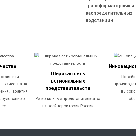
трансформаторных и
распределительных
подстанций
ачества
Инновацио
Широкая сеть
оставщики
Новейш
региональных
ль качества на
производст
представительств
ения. Гарантия
высоко
Региональные представительства
орудование от
обо
на всей территории России
лее.