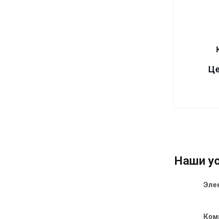
Це
Наши ус
Эле
Ком